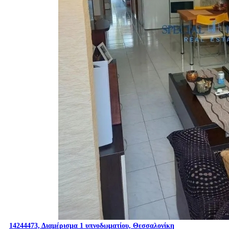
14244473, Διαμέρισμα 1 υπνοδωματίου, Θεσσαλονίκη