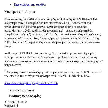
Εκτυπώστε την σελίδα
Μοντέρνο διαμέρισμα
Κωδικός ακινήτου: 2-484 - Θεσσαλονίκη Δήμος 40 Εκκλησιές ΕΝΟΙΚΙΑΖΕΤΑΙ
διαμέρισμα στον 3 ο όροφο συνολικής επιφάνειας 74 τ.μ. . Αποτελείται από 2
υπνοδωμάτια, σαλοκουζίνα, μπάνιο . Είναι κατασκευασμένο το 1978 και
ανακαινίστηκε το 2021. Διαθέτει θέρμανση ατομική - αέριο, απεριόριστη θέα,
κουφώματα συνθετικά, πατώματα από πλακάκι, πόρτα θωρακισμένη, εντοιχιζόμενες
ντουλάπες, A/C, τέντες, σίτες, διπλά τζάμια, ανοιχτωσιά, μπαλκόνια 30 τ.μ. - Τιμή:
700 € Εξαιρετικό διαμέρισμα πλήρως επιπλωμένο με 30μ βεράντα, πολύ κοντά στο
κέντρο
► Η εταιρία XRI.MA Investments στοχεύει στην καλύτερη και ολοκληρωμένη
εξυπηρέτηση των πελατών της. Με γνώμονα την αξιοπιστία και την εμπιστοσύνη
πρωτοπορεί στον χώρο του real estate και συνεχώς στοχεύει στην βελτιστοποίηση των
υπηρεσιών της.
ꜝꜝΑπαραίτητη είναι η υπόδειξη της αστυνομικής ταυτότητας ή του Α.Φ.Μ. σας κατά
την υπόδειξη του ακινήτου σύμφωνα με τον Ν.4072/11-4-2012 ΦΕΚ 86Α.
https://www.spitogatos.gr/aggelia/2115379786
Χαρακτηριστικά
Βασικές πληροφορίες
Υπνοδωμάτια: 2
Μπάνια: 1