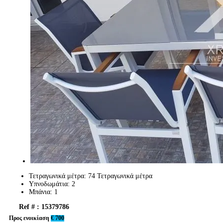
Τετραγωνικά μέτρα:
74 Τετραγωνικά μέτρα
Υπνοδωμάτια:
2
Μπάνια:
1
Ref # : 15379786
Προς ενοικίαση
€ 700