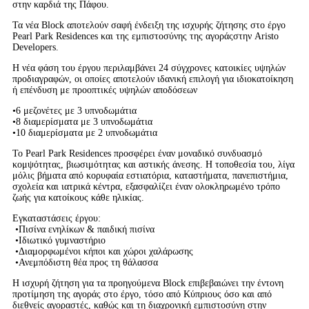
στην καρδιά της Πάφου.
Τα νέα Block αποτελούν σαφή ένδειξη της ισχυρής ζήτησης στο έργο
Pearl Park Residences και της εμπιστοσύνης της αγοράςστην Aristo
Developers.
Η νέα φάση του έργου περιλαμβάνει 24 σύγχρονες κατοικίες υψηλών
προδιαγραφών, οι οποίες αποτελούν ιδανική επιλογή για ιδιοκατοίκηση
ή επένδυση με προοπτικές υψηλών αποδόσεων
•6 μεζονέτες με 3 υπνοδωμάτια
•8 διαμερίσματα με 3 υπνοδωμάτια
•10 διαμερίσματα με 2 υπνοδωμάτια
Το Pearl Park Residences προσφέρει έναν μοναδικό συνδυασμό
κομψότητας, βιωσιμότητας και αστικής άνεσης. Η τοποθεσία του, λίγα
μόλις βήματα από κορυφαία εστιατόρια, καταστήματα, πανεπιστήμια,
σχολεία και ιατρικά κέντρα, εξασφαλίζει έναν ολοκληρωμένο τρόπο
ζωής για κατοίκους κάθε ηλικίας.
Εγκαταστάσεις έργου:
•Πισίνα ενηλίκων & παιδική πισίνα
•Ιδιωτικό γυμναστήριο
•Διαμορφωμένοι κήποι και χώροι χαλάρωσης
•Ανεμπόδιστη θέα προς τη θάλασσα
Η ισχυρή ζήτηση για τα προηγούμενα Block επιβεβαιώνει την έντονη
προτίμηση της αγοράς στο έργο, τόσο από Κύπριους όσο και από
διεθνείς αγοραστές, καθώς και τη διαχρονική εμπιστοσύνη στην