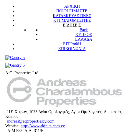
ΑΡΧΙΚΗ
ΠΟΙΟΙ ΕΙΜΑΣΤΕ
ΚΑΤΑΣΚΕΥΑΣΤΙΚΕΣ
ΚΤΗΜΑΤΟΜΕΣΙΤΕΣ
ΕΙΔΗΣΕΙΣ
Back
ΚΥΠΡΟΣ
ΕΛΛΑΔΑ
ΕΓΓΡΑΦΗ
ΕΠΙΚΟΙΝΩΝΙΑ
A.C. Properties Ltd
21Ε Χίτρων, 1075 Αγίοι Ομολογητές, Αγίοι Ομολογητές, Λευκωσία,
Κύπρος
andreas@acpropertiescy.com
Website:
http://www.akinita.com.cy
Α.Μ.553, Α.Α. 311/Ε